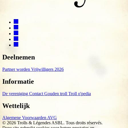
Deelnemen
Partner worden
Vrijwilligers 2026
Informatie
De vereniging
Contact
Gouden troll
Troll o'pedia
Wettelijk
Algemene Voorwaarden
AVG
© 2026 Trolls & Légendes ASBL. Tous droits réservés.
Deze site gebruikt cookies voor betere prestaties en