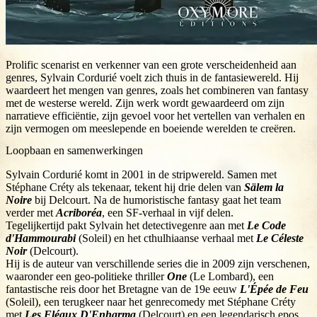
Prolific scenarist en verkenner van een grote verscheidenheid aan
genres, Sylvain Cordurié voelt zich thuis in de fantasiewereld. Hij
waardeert het mengen van genres, zoals het combineren van fantasy
met de westerse wereld. Zijn werk wordt gewaardeerd om zijn
narratieve efficiëntie, zijn gevoel voor het vertellen van verhalen en
zijn vermogen om meeslepende en boeiende werelden te creëren.
Loopbaan en samenwerkingen
Sylvain Cordurié komt in 2001 in de stripwereld. Samen met
Stéphane Créty als tekenaar, tekent hij drie delen van
Sälem la
Noire
bij Delcourt. Na de humoristische fantasy gaat het team
verder met
Acriboréa
, een SF-verhaal in vijf delen.
Tegelijkertijd pakt Sylvain het detectivegenre aan met
Le Code
d'Hammourabi
(Soleil) en het cthulhiaanse verhaal met
Le Céleste
Noir
(Delcourt).
Hij is de auteur van verschillende series die in 2009 zijn verschenen,
waaronder een geo-politieke thriller
One
(Le Lombard), een
fantastische reis door het Bretagne van de 19e eeuw
L'Épée de Feu
(Soleil), een terugkeer naar het genrecomedy met Stéphane Créty
met
Les Fléaux D'Enharma
(Delcourt) en een legendarisch epos