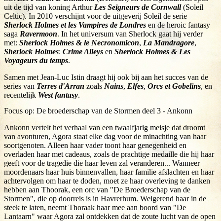
uit de tijd van koning Arthur
Les Seigneurs de Cornwall
(Soleil
Celtic). In 2010 verschijnt voor de uitgeverij Soleil de serie
Sherlock Holmes et les Vampires de Londres
en de heroic fantasy
saga
Ravermoon
. In het universum van Sherlock gaat hij verder
met:
Sherlock Holmes & le Necronomicon
,
La Mandragore
,
Sherlock Holmes
:
Crime Alleys
en
Sherlock Holmes & Les
Voyageurs du temps
.
Samen met Jean-Luc Istin draagt hij ook bij aan het succes van de
series van
Terres d'Arran
zoals
Nains
,
Elfes
,
Orcs et Gobelins
, en
recentelijk
West fantasy
.
Focus op: De broederschap van de Stormen deel 3 - Ankonn
Ankonn vertelt het verhaal van een twaalfjarig meisje dat droomt
van avonturen, Agora staat elke dag voor de minachting van haar
soortgenoten. Alleen haar vader toont haar genegenheid en
overladen haar met cadeaus, zoals de prachtige medaille die hij haar
geeft voor de tragedie die haar leven zal veranderen... Wanneer
moordenaars haar huis binnenvallen, haar familie afslachten en haar
achtervolgen om haar te doden, moet ze haar overleving te danken
hebben aan Thoorak, een orc van "De Broederschap van de
Stormen", die op doorreis is in Havrerhum. Weigerend haar in de
steek te laten, neemt Thoraak haar mee aan boord van "De
Lantaarn" waar Agora zal ontdekken dat de zoute lucht van de open