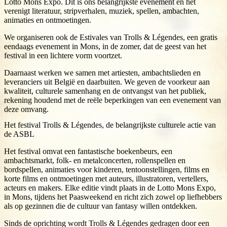
Lotto Mons Expo. Dit is ons belangrijkste evenement en het
verenigt literatuur, stripverhalen, muziek, spellen, ambachten,
animaties en ontmoetingen.
We organiseren ook de Estivales van Trolls & Légendes, een gratis
eendaags evenement in Mons, in de zomer, dat de geest van het
festival in een lichtere vorm voortzet.
Daarnaast werken we samen met artiesten, ambachtslieden en
leveranciers uit België en daarbuiten. We geven de voorkeur aan
kwaliteit, culturele samenhang en de ontvangst van het publiek,
rekening houdend met de reële beperkingen van een evenement van
deze omvang.
Het festival Trolls & Légendes, de belangrijkste culturele actie van
de ASBL
Het festival omvat een fantastische boekenbeurs, een
ambachtsmarkt, folk- en metalconcerten, rollenspellen en
bordspellen, animaties voor kinderen, tentoonstellingen, films en
korte films en ontmoetingen met auteurs, illustratoren, vertellers,
acteurs en makers. Elke editie vindt plaats in de Lotto Mons Expo,
in Mons, tijdens het Paasweekend en richt zich zowel op liefhebbers
als op gezinnen die de cultuur van fantasy willen ontdekken.
Sinds de oprichting wordt Trolls & Légendes gedragen door een