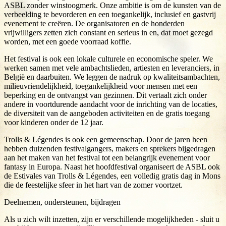
ASBL zonder winstoogmerk. Onze ambitie is om de kunsten van de
verbeelding te bevorderen en een toegankelijk, inclusief en gastvrij
evenement te creëren. De organisatoren en de honderden
vrijwilligers zetten zich constant en serieus in en, dat moet gezegd
worden, met een goede voorraad koffie.
Het festival is ook een lokale culturele en economische speler. We
werken samen met vele ambachtslieden, artiesten en leveranciers, in
België en daarbuiten. We leggen de nadruk op kwaliteitsambachten,
milieuvriendelijkheid, toegankelijkheid voor mensen met een
beperking en de ontvangst van gezinnen. Dit vertaalt zich onder
andere in voortdurende aandacht voor de inrichting van de locaties,
de diversiteit van de aangeboden activiteiten en de gratis toegang
voor kinderen onder de 12 jaar.
Trolls & Légendes is ook een gemeenschap. Door de jaren heen
hebben duizenden festivalgangers, makers en sprekers bijgedragen
aan het maken van het festival tot een belangrijk evenement voor
fantasy in Europa. Naast het hoofdfestival organiseert de ASBL ook
de Estivales van Trolls & Légendes, een volledig gratis dag in Mons
die de feestelijke sfeer in het hart van de zomer voortzet.
Deelnemen, ondersteunen, bijdragen
Als u zich wilt inzetten, zijn er verschillende mogelijkheden - sluit u