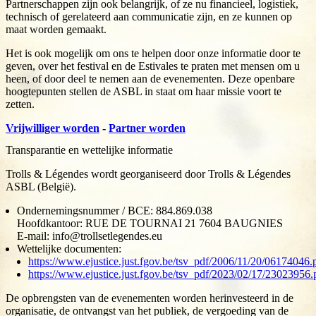
Partnerschappen zijn ook belangrijk, of ze nu financieel, logistiek,
technisch of gerelateerd aan communicatie zijn, en ze kunnen op
maat worden gemaakt.
Het is ook mogelijk om ons te helpen door onze informatie door te
geven, over het festival en de Estivales te praten met mensen om u
heen, of door deel te nemen aan de evenementen. Deze openbare
hoogtepunten stellen de ASBL in staat om haar missie voort te
zetten.
Vrijwilliger worden
-
Partner worden
Transparantie en wettelijke informatie
Trolls & Légendes wordt georganiseerd door Trolls & Légendes
ASBL (België).
Ondernemingsnummer / BCE: 884.869.038
Hoofdkantoor: RUE DE TOURNAI 21 7604 BAUGNIES
E-mail: info@trollsetlegendes.eu
Wettelijke documenten:
https://www.ejustice.just.fgov.be/tsv_pdf/2006/11/20/06174046.
https://www.ejustice.just.fgov.be/tsv_pdf/2023/02/17/23023956.
De opbrengsten van de evenementen worden herinvesteerd in de
organisatie, de ontvangst van het publiek, de vergoeding van de