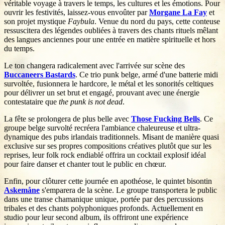
véritable voyage à travers le temps, les cultures et les émotions. Pour
ouvrir les festivités, laissez-vous envoûter par
Morgane La Fay
et
son projet mystique
Faybula
. Venue du nord du pays, cette conteuse
ressuscitera des légendes oubliées à travers des chants rituels mêlant
des langues anciennes pour une entrée en matière spirituelle et hors
du temps.
Le ton changera radicalement avec l'arrivée sur scène des
Buccaneers Bastards
. Ce trio punk belge, armé d'une batterie midi
survoltée, fusionnera le hardcore, le métal et les sonorités celtiques
pour délivrer un set brut et engagé, prouvant avec une énergie
contestataire que
the punk is not dead
.
La fête se prolongera de plus belle avec
Those Fucking Bells
. Ce
groupe belge survolté recréera l'ambiance chaleureuse et ultra-
dynamique des pubs irlandais traditionnels. Misant de manière quasi
exclusive sur ses propres compositions créatives plutôt que sur les
reprises, leur folk rock endiablé offrira un cocktail explosif idéal
pour faire danser et chanter tout le public en chœur.
Enfin, pour clôturer cette journée en apothéose, le quintet bisontin
Askemåne
s'emparera de la scène. Le groupe transportera le public
dans une transe chamanique unique, portée par des percussions
tribales et des chants polyphoniques profonds. Actuellement en
studio pour leur second album, ils offriront une expérience