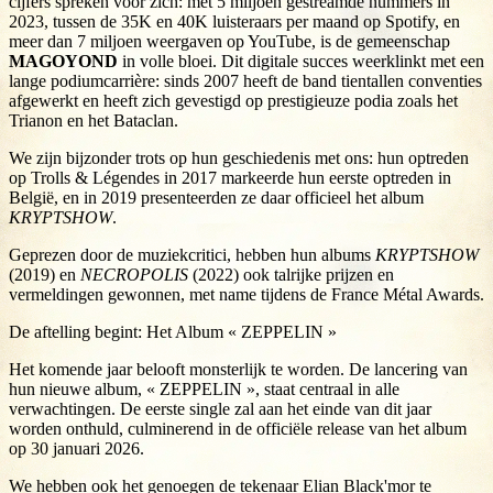
cijfers spreken voor zich: met 5 miljoen gestreamde nummers in
2023, tussen de 35K en 40K luisteraars per maand op Spotify, en
meer dan 7 miljoen weergaven op YouTube, is de gemeenschap
MAGOYOND
in volle bloei. Dit digitale succes weerklinkt met een
lange podiumcarrière: sinds 2007 heeft de band tientallen conventies
afgewerkt en heeft zich gevestigd op prestigieuze podia zoals het
Trianon en het Bataclan.
We zijn bijzonder trots op hun geschiedenis met ons: hun optreden
op Trolls & Légendes in 2017 markeerde hun eerste optreden in
België, en in 2019 presenteerden ze daar officieel het album
KRYPTSHOW
.
Geprezen door de muziekcritici, hebben hun albums
KRYPTSHOW
(2019) en
NECROPOLIS
(2022) ook talrijke prijzen en
vermeldingen gewonnen, met name tijdens de France Métal Awards.
De aftelling begint: Het Album « ZEPPELIN »
Het komende jaar belooft monsterlijk te worden. De lancering van
hun nieuwe album, « ZEPPELIN », staat centraal in alle
verwachtingen. De eerste single zal aan het einde van dit jaar
worden onthuld, culminerend in de officiële release van het album
op 30 januari 2026.
We hebben ook het genoegen de tekenaar Elian Black'mor te