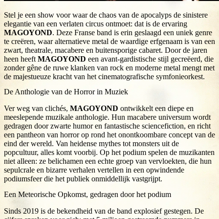
Stel je een show voor waar de chaos van de apocalyps de sinistere
elegantie van een verlaten circus ontmoet: dat is de ervaring
MAGOYOND
. Deze Franse band is erin geslaagd een uniek genre
te creëren, waar alternatieve metal de waardige erfgenaam is van een
zwart, theatrale, macabere en buitensporige cabaret. Door de jaren
heen heeft
MAGOYOND
een avant-gardistische stijl gecreëerd, die
zonder gêne de ruwe klanken van rock en moderne metal mengt met
de majestueuze kracht van het cinematografische symfonieorkest.
De Anthologie van de Horror in Muziek
Ver weg van clichés,
MAGOYOND
ontwikkelt een diepe en
meeslepende muzikale anthologie. Hun macabere universum wordt
gedragen door zwarte humor en fantastische sciencefiction, en richt
een pantheon van horror op rond het onontkoombare concept van de
eind der wereld. Van heidense mythes tot monsters uit de
popcultuur, alles komt voorbij. Op het podium spelen de muzikanten
niet alleen: ze belichamen een echte groep van vervloekten, die hun
sepulcrale en bizarre verhalen vertellen in een opwindende
podiumsfeer die het publiek onmiddellijk vastgrijpt.
Een Meteorische Opkomst, gedragen door het podium
Sinds 2019 is de bekendheid van de band explosief gestegen. De