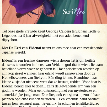
Tot onze grote vreugde keert Georgia Caldera terug naar Trolls &
Légendes, na 3 jaar afwezigheid, met een adembenemend
diptychon.
Met
De Eed van Eldenaï
neemt ze ons mee naar een meeslepende
Japanse wereld.
Eldenaï is een leerling-danseres wiens droom het is om heilige
danseres te worden in dienst van Vehl, de god-titaan wiens lichaam
het eiland vormt waar ze geboren is. Haar prioriteiten worden op
zijn kop gezet wanneer haar eiland wordt aangevallen door de
Hemelbewoners van Stellyon. Eén ding telt nu: Elandrine, haar
kleine zusje dat niet eens weet dat ze bestaat, redden. Voor haar is
Eldenaï bereid alles te doen... zelfs de gewapende arm van een
godin te worden. Maar een ontmoeting met een mysterieuze en
aantrekkelijke jonge man, Estrelios, ook een sjamaan, zou al haar
plannen opnieuw kunnen verstoren... Een vreemde band ontstaat
tussen hen, sensueel maar gevaarlijk, krachtig en tegelijkertijd zo