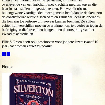
zitten en een liefhebber van explosieven, en Sinéad, een
overlevende van een inrichting met krachtige medium-gaven die
haar in staat stellen om geesten te zien. Hoewel dit trio met
buitengewone vaardigheden meer gemeen heeft dan ze denken, zou
de conflictueuze relatie tussen Sam en Linus wel eens de operaties
die hen zijn toevertrouwd in gevaar kunnen brengen. Ze zullen
echter hun verschillen moeten overwinnen om te overleven tegen de
bedreigingen die boven hen hangen... en de oorsprong van het
kwaad te achterhalen.
Ellie S Green heeft ook geschreven voor jongere lezers (vanaf 10
jaar) haar roman
Hazel tout court
.
Photos