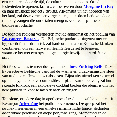
een echte reis door de tijd, de culturen en de emoties. Om de
festiviteiten te openen, laat u zich betoveren door
Morgane La Fay
en haar mystieke project
Faybula
. Afkomstig uit het noorden van
het land, zal deze vertelster vergeten legendes doen herleven door
rituele gezangen die oude talen mengen, voor een spirituele en
tijdloze introductie.
De toon zal radicaal veranderen met de aankomst op het podium van
Buccaneers Bastards
. Dit Belgische punktrio, uitgerust met een
hyperactief midi-drumstel, zal hardcore, metal en Keltische klanken
combineren om een rauwe en geëngageerde set te brengen,
waarmee het met een opstandige energie bewijst dat
punk is niet
dood
.
Het feest zal des te meer doorgaan met
Those Fucking Bells
. Deze
hyperactieve Belgische band zal de warme en ultradynamische sfeer
van traditionele Ierse pubs nabootsen. Bijna uitsluitend vertrouwend
op hun eigen creatieve composities in plaats van op covers, zal hun
razende folkrock een explosieve cocktail bieden die ideaal is om het
hele publiek in koor te laten dansen en zingen.
Ten slotte, om deze dag in apotheose af te sluiten, zal het quintet uit
Besançon
Askemåne
het podium overnemen. De groep zal het
publiek meenemen in een unieke sjamanistische trance, gedragen
door tribale percussie en diepe polyfone zang. Momenteel in de