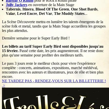
Barbar'O'Rhum
pour le Rock'n'Rhum pirate
Jolly Jackers
en ouverture de la Main Stage
Tabernis
,
Itinera
,
Blood Of The Green
,
One Shot Bards
,
Valar
,
Level Encre
,
Det Var
,
The Muddy States
...
La Scène Découverte mettra en lumière les talents émergents de la
scène folk et metal, tandis que la Main Stage accueillera les groupes
les plus attendus.
Dernière semaine pour le Super Early Bird !
Les billets au tarif Super Early Bird sont disponibles jusqu'au
15 février.
Passé cette date, les prix augmenteront. Il ne reste donc
plus qu'une semaine pour profiter des meilleurs tarifs.
Le pass 3 jours reste le meilleur choix pour vivre l'expérience
complète : concerts, animations, expositions, marché médiéval,
rencontres avec les auteurs et illustrateurs, jeux de rôle et bien plus
encore.
NE TARDEZ PAS - RENDEZ-VOUS SUR LA BILLETTERIE !