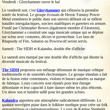
Vendredi : Gloryhammer ouvre le bal
Le vendredi soir, c'est
Gloryhammer
qui clôturera la première
soirée du festival. Le groupe écossais de Heroic Fantasy Power
Metal emmènera le public dans son univers délirant où se mêlent
batailles intergalactiques, sorciers maléfiques et guerriers en armure.
Fondé par Christopher Bowes (également membre d'Alestorm),
Gloryhammer a construit une saga musicale unique qui se déploie
sur scène avec costumes, décors et pyrotechnie. Les fans de
Rhapsody of Fire, Sabaton ou Powerwolf seront servis.
Samedi : The SIDH et Kalandra, double tête d'affiche
Le samedi sera marqué par une double tête d'affiche qui illustre la
diversité musicale du festival.
The SIDH
proposera son mélange détonnant de musique celtique
traditionnelle et de sonorités électroniques. Le groupe irlandais a fait
de la fusion entre cornemuses, violons et basses saturées sa marque
de fabrique. Leurs concerts sont réputés pour leur énergie
débordante et leur capacité à faire danser même les plus réticents.
Un show son et lumière taillé pour les grandes scènes.
Kalandra
apportera une atmosphère radicalement différente. Le
quatuor norvégien puise dans le folklore nordique pour créer un folk
atmosphérique et cinématographique. La voix de Katrine Stenbekk,