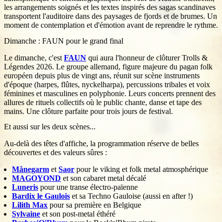
les arrangements soignés et les textes inspirés des sagas scandinaves
transportent l'auditoire dans des paysages de fjords et de brumes. Un
moment de contemplation et d'émotion avant de reprendre le rythme.
Dimanche : FAUN pour le grand final
Le dimanche, c'est
FAUN
qui aura l'honneur de clôturer Trolls &
Légendes 2026. Le groupe allemand, figure majeure du pagan folk
européen depuis plus de vingt ans, réunit sur scène instruments
d'époque (harpes, flûtes, nyckelharpa), percussions tribales et voix
féminines et masculines en polyphonie. Leurs concerts prennent des
allures de rituels collectifs où le public chante, danse et tape des
mains. Une clôture parfaite pour trois jours de festival.
Et aussi sur les deux scènes...
Au-delà des têtes d'affiche, la programmation réserve de belles
découvertes et des valeurs sûres :
Månegarm
et
Saor
pour le viking et folk metal atmosphérique
MAGOYOND
et son cabaret metal décalé
Luneris
pour une transe électro-païenne
Bardix le Gaulois
et sa Techno Gauloise (aussi en after !)
Lilith Max
pour sa première en Belgique
Sylvaine
et son post-metal éthéré