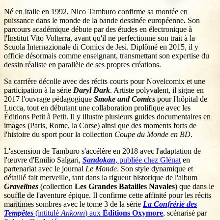
Né en Italie en 1992, Nico Tamburo
confirme sa montée en
puissance dans le monde de la bande dessinée européenne
.
Son
parcours académique débute par des études en électronique à
l'Institut Vito Volterra, avant qu'il ne perfectionne son trait à la
Scuola Internazionale di Comics de Jesi. Diplômé en 2015, il y
officie désormais comme enseignant, transmettant son expertise du
dessin réaliste en parallèle de ses propres créations.
Sa carrière décolle avec des récits courts pour Novelcomix et une
participation à la série
Daryl Dark
. Artiste polyvalent, il signe en
2017 l'ouvrage pédagogique
Smoke and Comics
pour l'hôpital de
Lucca, tout en débutant une collaboration prolifique avec les
Éditions Petit à Petit. Il y illustre plusieurs guides documentaires en
images (Paris, Rome, la Corse) ainsi que des moments forts de
l'histoire du sport pour la collection
Coupe du Monde en BD
.
L'ascension de Tamburo s'accélère en 2018 avec l'adaptation de
l'œuvre d'Emilio Salgari,
Sandokan
, publiée chez Glénat
en
partenariat avec le journal
Le Monde
. Son style dynamique et
détaillé fait merveille, tant dans la rigueur historique de l'album
Gravelines
(collection
Les Grandes Batailles Navales
) que dans le
souffle de l'aventure épique. Il confirme cette affinité pour les récits
maritimes sombres avec le tome 3 de la série
La Confrérie des
Tempêtes
(intitulé
Ankonn
) aux
Éditions Oxymore
, scénarisé par