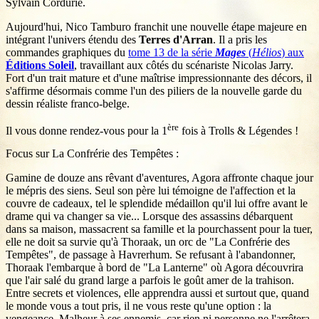
Sylvain Cordurié.
Aujourd'hui, Nico Tamburo franchit une nouvelle étape majeure en
intégrant l'univers étendu des
Terres d'Arran
. Il a pris les
commandes graphiques du
tome 13 de la série
Mages
(
Hélios
) aux
Éditions Soleil
, travaillant aux côtés du scénariste Nicolas Jarry.
Fort d'un trait mature et d'une maîtrise impressionnante des décors, il
s'affirme désormais comme l'un des piliers de la nouvelle garde du
dessin réaliste franco-belge.
ère
Il vous donne rendez-vous pour la 1
fois à Trolls & Légendes !
Focus sur La Confrérie des Tempêtes :
Gamine de douze ans rêvant d'aventures, Agora affronte chaque jour
le mépris des siens. Seul son père lui témoigne de l'affection et la
couvre de cadeaux, tel le splendide médaillon qu'il lui offre avant le
drame qui va changer sa vie... Lorsque des assassins débarquent
dans sa maison, massacrent sa famille et la pourchassent pour la tuer,
elle ne doit sa survie qu'à Thoraak, un orc de "La Confrérie des
Tempêtes", de passage à Havrerhum. Se refusant à l'abandonner,
Thoraak l'embarque à bord de "La Lanterne" où Agora découvrira
que l'air salé du grand large a parfois le goût amer de la trahison.
Entre secrets et violences, elle apprendra aussi et surtout que, quand
le monde vous a tout pris, il ne vous reste qu'une option : la
vengeance. Malheur à ses ennemis, car rien ni personne ne l'arrêtera