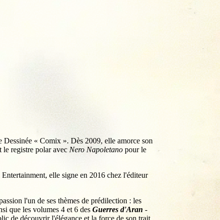
ande Dessinée « Comix ». Dès 2009, elle amorce son
t le registre polar avec
Nero Napoletano
pour le
Entertainment, elle signe en 2016 chez l'éditeur
c passion l'un de ses thèmes de prédilection : les
nsi que les volumes 4 et 6 des
Guerres d'Aran
-
ic de découvrir l'élégance et la force de son trait