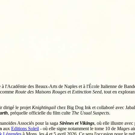
uelle à l'Académie des Beaux-Arts de Naples et à l'École Italienne de B
es comme
Route des Maisons Rouges
et
Extinction Seed
, tout en exploran
 dirigé le projet
Knightingail
chez Big Dog Ink et collaboré avec Jabal 
arth
, préquelle officielle du film culte
The Usual Suspects
.
umanoïdes Associés pour la saga
Sirènes et Vikings
, où elle illustre ave
n
aux
Editions Soleil
- où elle signe notamment le tome 10 de
Mages
ai
 & Légendes
à Mons, les 4 et 5 avril 2026. Ce sera l'occasion pour le publ