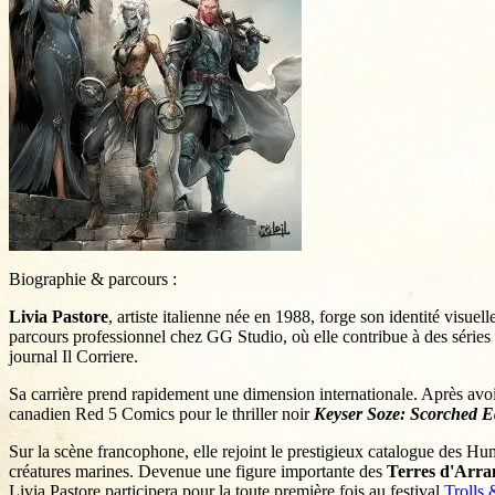
Biographie & parcours :
Livia Pastore
, artiste italienne née en 1988, forge son identité vis
parcours professionnel chez GG Studio, où elle contribue à des séri
journal Il Corriere.
Sa carrière prend rapidement une dimension internationale. Après avoir
canadien Red 5 Comics pour le thriller noir
Keyser Soze: Scorched E
Sur la scène francophone, elle rejoint le prestigieux catalogue des H
créatures marines. Devenue une figure importante des
Terres d'Arra
Livia Pastore participera pour la toute première fois au festival
Trolls