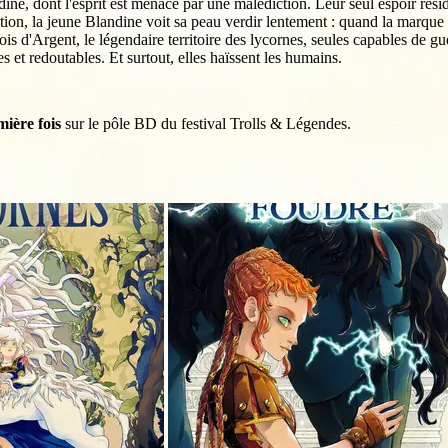
ine, dont l'esprit est menacé par une malédiction. Leur seul espoir résid
ion, la jeune Blandine voit sa peau verdir lentement : quand la marque at
s d'Argent, le légendaire territoire des lycornes, seules capables de gu
s et redoutables. Et surtout, elles haïssent les humains.
mière fois
sur le pôle BD du festival Trolls & Légendes.