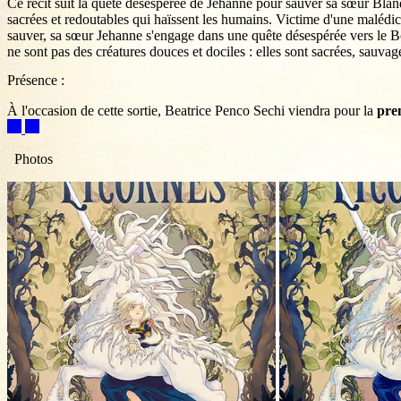
Ce récit suit la quête désespérée de Jehanne pour sauver sa sœur Bland
sacrées et redoutables qui haïssent les humains. Victime d'une malédict
sauver, sa sœur Jehanne s'engage dans une quête désespérée vers le Boi
ne sont pas des créatures douces et dociles : elles sont sacrées, sauvage
Présence :
À l'occasion de cette sortie, Beatrice Penco Sechi viendra pour la
pre
Photos