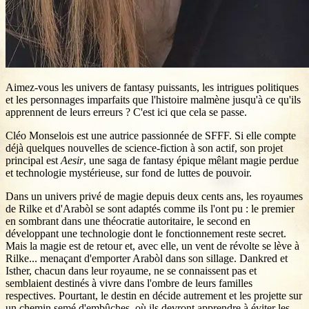
Aimez-vous les univers de fantasy puissants, les intrigues politiques
et les personnages imparfaits que l'histoire malmène jusqu'à ce qu'ils
apprennent de leurs erreurs ? C'est ici que cela se passe.
Cléo Monselois est une autrice passionnée de SFFF. Si elle compte
déjà quelques nouvelles de science-fiction à son actif, son projet
principal est
Aesir
, une saga de fantasy épique mêlant magie perdue
et technologie mystérieuse, sur fond de luttes de pouvoir.
Dans un univers privé de magie depuis deux cents ans, les royaumes
de Rilke et d'Arabòl se sont adaptés comme ils l'ont pu : le premier
en sombrant dans une théocratie autoritaire, le second en
développant une technologie dont le fonctionnement reste secret.
Mais la magie est de retour et, avec elle, un vent de révolte se lève à
Rilke... menaçant d'emporter Arabòl dans son sillage. Dankred et
Isther, chacun dans leur royaume, ne se connaissent pas et
semblaient destinés à vivre dans l'ombre de leurs familles
respectives. Pourtant, le destin en décide autrement et les projette sur
un chemin semé d'embûches, où ils devront apprendre à éviter les