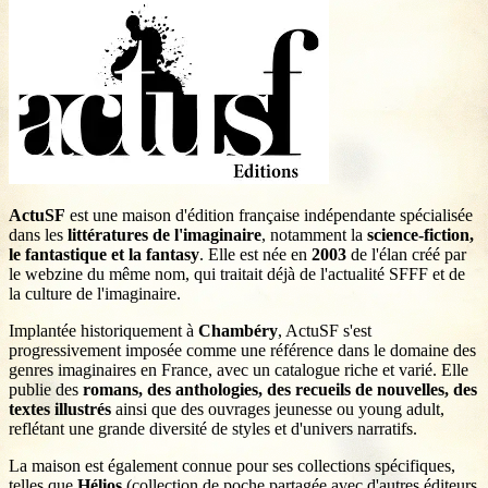
ActuSF
est une maison d'édition française indépendante spécialisée
dans les
littératures de l'imaginaire
, notamment la
science‑fiction,
le fantastique et la fantasy
. Elle est née en
2003
de l'élan créé par
le webzine du même nom, qui traitait déjà de l'actualité SFFF et de
la culture de l'imaginaire.
Implantée historiquement à
Chambéry
, ActuSF s'est
progressivement imposée comme une référence dans le domaine des
genres imaginaires en France, avec un catalogue riche et varié. Elle
publie des
romans, des anthologies, des recueils de nouvelles, des
textes illustrés
ainsi que des ouvrages jeunesse ou young adult,
reflétant une grande diversité de styles et d'univers narratifs.
La maison est également connue pour ses collections spécifiques,
telles que
Hélios
(collection de poche partagée avec d'autres éditeurs