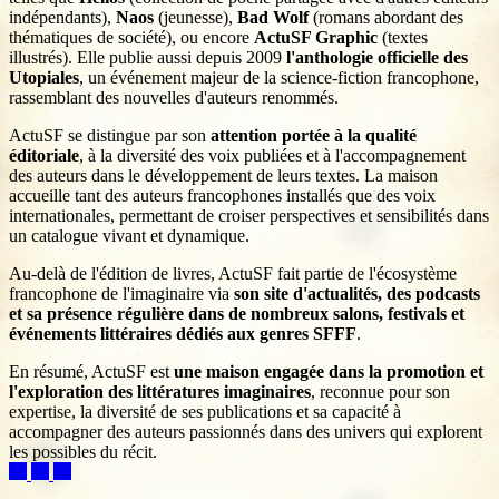
indépendants),
Naos
(jeunesse),
Bad Wolf
(romans abordant des
thématiques de société), ou encore
ActuSF Graphic
(textes
illustrés). Elle publie aussi depuis 2009
l'anthologie officielle des
Utopiales
, un événement majeur de la science‑fiction francophone,
rassemblant des nouvelles d'auteurs renommés.
ActuSF se distingue par son
attention portée à la qualité
éditoriale
, à la diversité des voix publiées et à l'accompagnement
des auteurs dans le développement de leurs textes. La maison
accueille tant des auteurs francophones installés que des voix
internationales, permettant de croiser perspectives et sensibilités dans
un catalogue vivant et dynamique.
Au‑delà de l'édition de livres, ActuSF fait partie de l'écosystème
francophone de l'imaginaire via
son site d'actualités, des podcasts
et sa présence régulière dans de nombreux salons, festivals et
événements littéraires dédiés aux genres SFFF
.
En résumé, ActuSF est
une maison engagée dans la promotion et
l'exploration des littératures imaginaires
, reconnue pour son
expertise, la diversité de ses publications et sa capacité à
accompagner des auteurs passionnés dans des univers qui explorent
les possibles du récit.